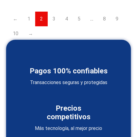
←
1
2
3
4
5
…
8
9
10
→
Pagos 100% confiables
Transacciones seguras y protegidas
Precios
competitivos
Más tecnología, al mejor precio