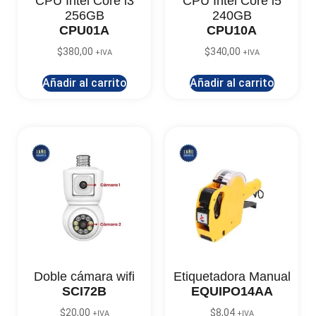
CPU Intel Core i3
CPU Intel Core i5
256GB
240GB
CPU01A
CPU10A
$
380,00
$
340,00
+IVA
+IVA
Añadir al carrito
Añadir al carrito
Doble cámara wifi
Etiquetadora Manual
SCI72B
EQUIPO14AA
$
20,00
$
8,04
+IVA
+IVA