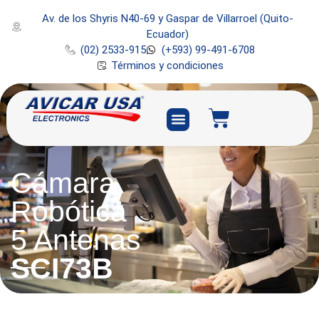
Av. de los Shyris N40-69 y Gaspar de Villarroel (Quito-
Ecuador)
(02) 2533-915
(+593) 99-491-6708
Términos y condiciones
Cámara
Robótica
5 Antenas
SCI73B