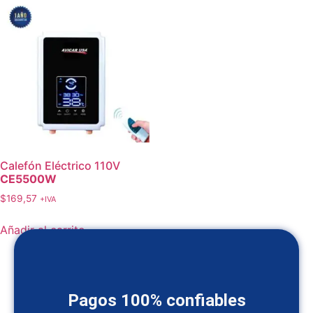
Calefón Eléctrico 110V
CE5500W
$
169,57
+IVA
Añadir al carrito
Pagos 100% confiables